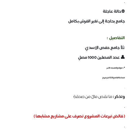
.
⛔
حالة عاجلة
جامع بحاجة إلى تغير الفرش بكامل
التفاصيل :
🕌
جامع حفص الاسدي
👤 عدد المصلين 1000 مصلِ
📍 موقع المسجد : الخبر
مساحة الجامع 1220 متر مربع
.
وتذكر :
ما نقص مالٌ من صدقةٍ
.
( فائض تبرعات المشروع تصرف على مشاريع مشابها )
.