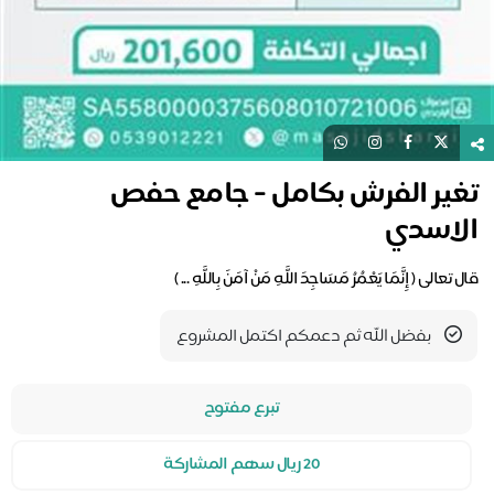
تغير الفرش بكامل - جامع حفص
الاسدي
قال تعالى ( إِنَّمَا يَعْمُرُ مَسَاجِدَ اللَّهِ مَنْ آمَنَ بِاللَّهِ ... )
بفضل الله ثم دعمكم اكتمل المشروع
تبرع مفتوح
20 ريال سهم المشاركة