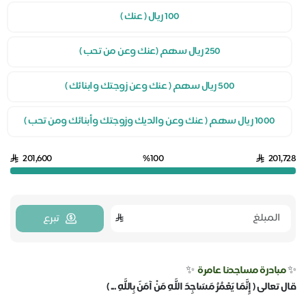
100 ريال ( عنك )
250 ريال سهم (عنك وعن من تحب )
500 ريال سهم ( عنك وعن زوجتك وابنائك )
1000 ريال سهم ( عنك وعن والديك وزوجتك وأبنائك ومن تحب )
201,600
%100
201,728
تبرع
✨
مبادرة مساجدنا عامرة
✨
قال تعالى ( إِنَّمَا يَعْمُرُ مَسَاجِدَ اللَّهِ مَنْ آمَنَ بِاللَّهِ ... )