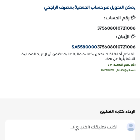
يمكن التحويل عبر حساب الجمعية بمصرف الراجحي
💳
رقم الحساب :
375608010721006
💳
الآيبان :
SA5580000
375608010721006
.ثقتكم أمانة لذلك نعمل بكفاءة مالية عالية تضمن أن لا تزيد المصاريف
التشغيلية عن 20٪.
رقم تصريح الجمعية : 2114
نسعد بتواصلكم : 0539012221
الرجاء كتابة التعليق