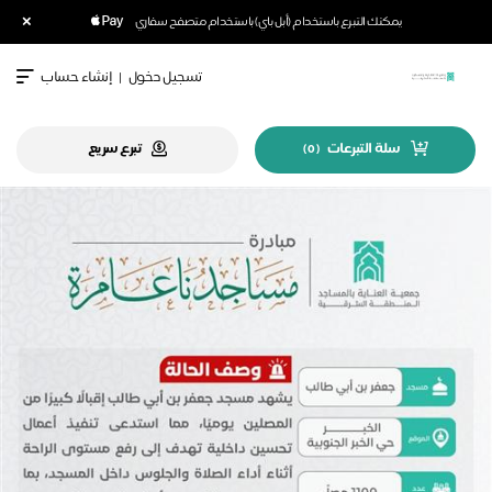
×
يمكنك التبرع باستخدام (أبل باي) باستخدام متصفح سفاري
تسجيل دخول
|
إنشاء حساب
سلة التبرعات
تبرع سريع
)
0
(