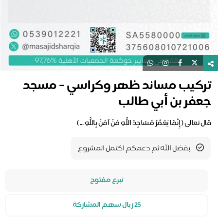
تركيب مساند ظهر وكراسي - مسجد
جعفر بن أبي طالب
قال تعالى ( إِنَّمَا يَعْمُرُ مَسَاجِدَ اللَّهِ مَنْ آمَنَ بِاللَّهِ ... )
بفضل الله ثم دعمكم اكتمل المشروع
تبرع مفتوح
25 ريال سهم المشاركة