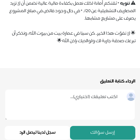
⚠️ تنويه
* ثقتكم أمانة لذلك نعمل بكفاءة مالية عالية تضمن أن لا تزيد
المصاريف التشغيلية عن 20٪. * في حال وجود فائض في مبلغ المشروع
يصرف على مشاريع مشابها.
🌟 لا تفوّت هذا الخير.. كن سببًا في عمارة بيت من بيوت الله، وتذكر أن
تبرعك صدقة جارية لك ولوالديك بإذن الله🌟
الرجاء كتابة التعليق
إرسل سؤالك
سجل لدينا ليصل الرد