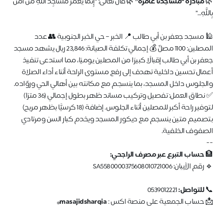
🌿
مبادرة “مساجدنا عامرة”
🌿 قال تعالى: “إِنَّمَا يَعْمُرُ مَسَاجِدَ اللَّهِ مَنْ آمَنَ
بِاللَّهِ…”
🕌 مسجد جعفر بن أبي طالب 📍 الخبر – حي الخبر الجنوبية 👥 عدد
المصلين: 1100 مصلٍّ 💰 إجمالي تكلفة الصيانة: 23,846 ريال يشهد مسجد
جعفر بن أبي طالب إقبالًا كبيرًا من المصلين يوميًا، مما استدعى تنفيذ
أعمال تحسين داخلية تهدف إلى رفع مستوى الراحة أثناء أداء الصلاة
والجلوس داخل المسجد، بما ينسجم مع مكانته بين أهالي الحي وروّاده.
✅ نطاق العمل: تفصيل وتركيب مساند ظهر بطول إجمالي (36 مترًا)
لتوفير راحة أكبر للمصلين أثناء الجلوس. إضافة (18 كرسيًّا بظهر مريح)
بتصميم متين ينسجم مع ديكور المسجد ويخدم كبار السن ومرتادي
الصفوف الخلفية.
--
🏦
حساب التبرع عبر مصرف الراجحي:
🔹 رقم الآيبان: SA5580000375608010721006
📞
للتواصل:
0539012221
📩 حساب الجمعية على منصة اكس :
masajidsharqia
@