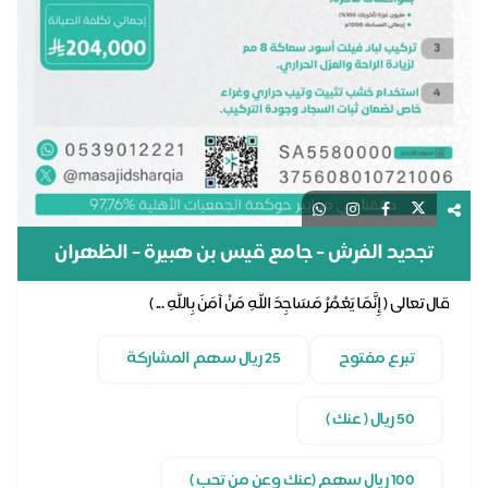
تجديد الفرش - جامع قيس بن هبيرة - الظهران
قال تعالى ( إِنَّمَا يَعْمُرُ مَسَاجِدَ اللَّهِ مَنْ آمَنَ بِاللَّهِ ... )
تبرع مفتوح
25 ريال سهم المشاركة
50 ريال ( عنك )
100 ريال سهم (عنك وعن من تحب )