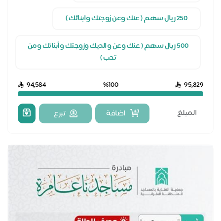
250 ريال سهم ( عنك وعن زوجتك وابنائك )
500 ريال سهم ( عنك وعن والديك وزوجتك وأبنائك ومن
تحب )
94,584
%100
95,829
اضافة
تبرع