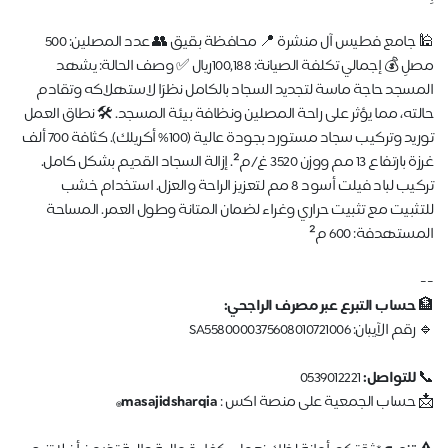
🕌 جامع فطيس آل منشرة 📍 محافظة بقيق 👥 عدد المصلين: 500
مصلِ 💰 إجمالي تكلفة الصيانة: 100,188ريال ✅ وصف الحالة: يشهد
مسجد حاجة ماسة لتجديد السجاد بالكامل نظرًا لاستهلاكه وتقادم
لته، مما يؤثر على راحة المصلين ونظافة بيئة المسجد. 🛠️ نطاق العمل
توريد وتركيب سجاد مستورد بجودة عالية (100% أكريلك). كثافة 700 ألف
غرزة بارتفاع 13 مم ووزن 3520 غ/م². إزالة السجاد القديم بشكل كامل.
تركيب لباد فيلت أسود 8 مم لتعزيز الراحة والعزل. استخدام خشب
تثبيت مع تثبيت حراري وغراء لضمان المتانة وطول العمر. المساحة
ستهدفة: 600 م²
حساب التبرع عبر مصرف الراجحي:
 الآيبان: SA5580000375608010721006
للتواصل:
0539012221
 حساب الجمعية على منصة اكس :
masajidsharqia
@