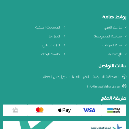
ابط هامة
الات التبرع
الحسابات البنكية
ياسة الخصوصية
اتصل بنا
لة التبرعات
إدارة حسابي
لإهداءات
حاسبة الزكاة
نات التواصل
المنطقة الشرقية – الخبر – العليا– شارع زيد بن الخطاب
info@masajidsharqia.sa
يقة الدفع