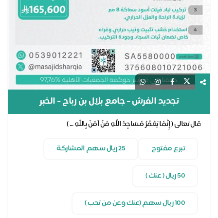
تجديد الفرش - جامع بلال بن رباح - الخبر
قال تعالى ( إِنَّمَا يَعْمُرُ مَسَاجِدَ اللَّهِ مَنْ آمَنَ بِاللَّهِ ... )
تبرع مفتوح
25 ريال سهم المشاركة
50 ريال ( عنك )
100 ريال سهم (عنك وعن من تحب )