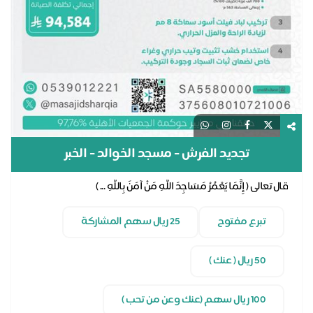
تجديد الفرش - مسجد الخوالد - الخبر
قال تعالى ( إِنَّمَا يَعْمُرُ مَسَاجِدَ اللَّهِ مَنْ آمَنَ بِاللَّهِ ... )
تبرع مفتوح
25 ريال سهم المشاركة
50 ريال ( عنك )
100 ريال سهم (عنك وعن من تحب )