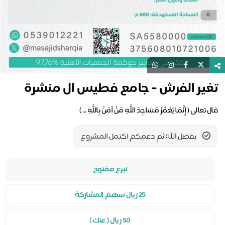
غير الفرش - جامع فطيس ال منشرة
 تعالى ( إِنَّمَا يَعْمُرُ مَسَاجِدَ اللَّهِ مَنْ آمَنَ بِاللَّهِ ... )
بفضل الله ثم دعمكم اكتمل المشروع
تبرع مفتوح
25 ريال سهم المشاركة
50 ريال ( عنك )