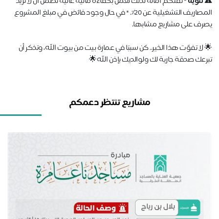
 تنويه
* ثقتكم أمانة لذلك نعمل بكفاءة مالية عالية تضمن أن لا تزيد
المصاريف التشغيلية عن 20٪. * في حال وجود فائض في مبلغ المشروع
رف على مشاريع مشابها.
 لا تفوّت هذا الخير.. كن سببًا في عمارة بيت من بيوت الله، وتذكر أن
رعك صدقة جارية لك ولوالديك بإذن الله🌟
مشاريع تنتظر دعمكم