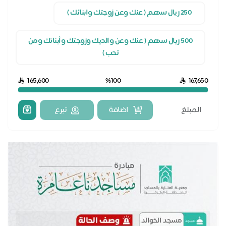
250 ريال سهم ( عنك وعن زوجتك وابنائك )
500 ريال سهم ( عنك وعن والديك وزوجتك وأبنائك ومن
تحب )
165,600
%100
167,650
اضافة
تبرع