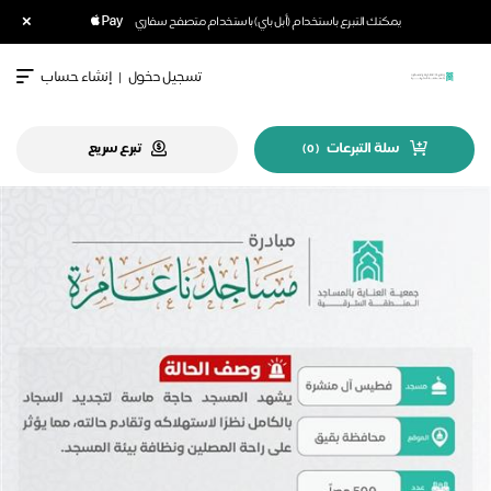
×
يمكنك التبرع باستخدام (أبل باي) باستخدام متصفح سفاري
تسجيل دخول
|
إنشاء حساب
سلة التبرعات
تبرع سريع
)
0
(