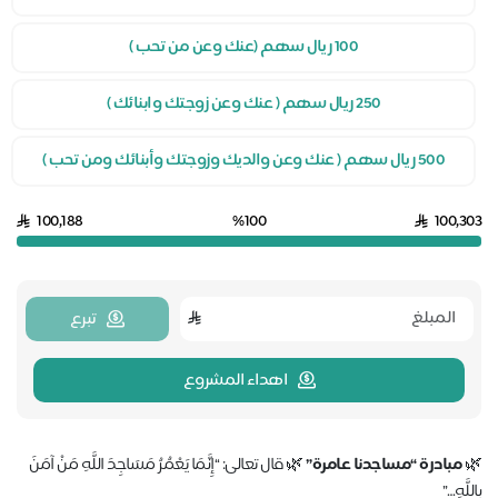
100 ريال سهم (عنك وعن من تحب )
250 ريال سهم ( عنك وعن زوجتك وابنائك )
500 ريال سهم ( عنك وعن والديك وزوجتك وأبنائك ومن تحب )
100,188
%100
100,3
تبرع
اهداء المشروع
مبادرة “مساجدنا عامرة”
🌿 قال تعالى: “إِنَّمَا يَعْمُرُ مَسَاجِدَ اللَّهِ مَنْ آمَنَ
لَّهِ…”