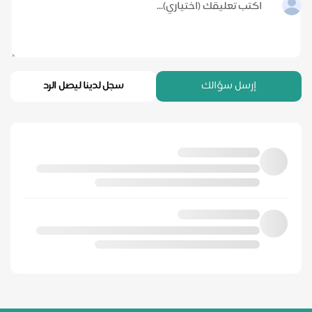
إرسل سؤالك
سجل لدينا ليصل الرد