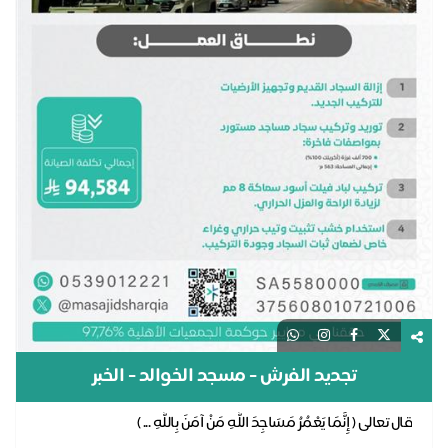
تجديد الفرش - مسجد الخوالد - الخبر
قال تعالى ( إِنَّمَا يَعْمُرُ مَسَاجِدَ اللَّهِ مَنْ آمَنَ بِاللَّهِ ... )