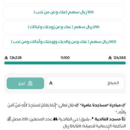
100 ريال سهم (عنك وعن من تحب )
250 ريال سهم ( عنك وعن زوجتك وابنائك )
500 ريال سهم ( عنك وعن والديك وزوجتك وأبنائك ومن تحب )
126,528
%100
126,5
تبرع
مبادرة “مساجدنا عامرة”
🌿 قال تعالى: “إِنَّمَا يَعْمُرُ مَسَاجِدَ اللَّهِ مَنْ آمَنَ
لَّهِ…”
مسجد الفالحية
📍بقيق | حي الفالحية 👥 عدد المصلين: 200 مصل 💰
كلفة الإجمالية للصيانة: 126,528 ريال