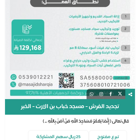
تجديد الفرش - مسجد خباب بن الارت - الخبر
قال تعالى ( إِنَّمَا يَعْمُرُ مَسَاجِدَ اللَّهِ مَنْ آمَنَ بِاللَّهِ ... )
تبرع مفتوح
25 ريال سهم المشاركة