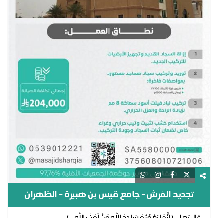
تجديد الفرش - جامع قيس بن هبيرة - الظهران
قال تعالى ( إِنَّمَا يَعْمُرُ مَسَاجِدَ اللَّهِ مَنْ آمَنَ بِاللَّهِ ... )