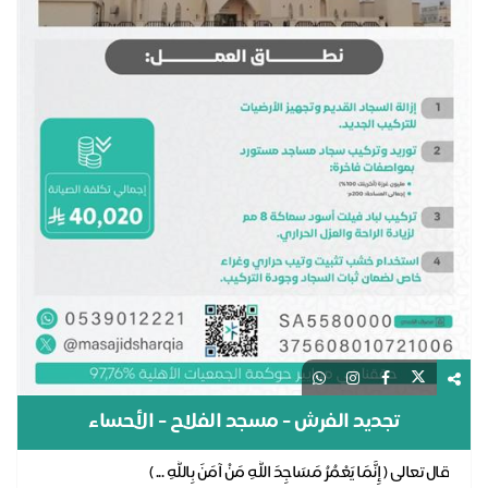
تجديد الفرش - مسجد الفلاح - الأحساء
قال تعالى ( إِنَّمَا يَعْمُرُ مَسَاجِدَ اللَّهِ مَنْ آمَنَ بِاللَّهِ ... )