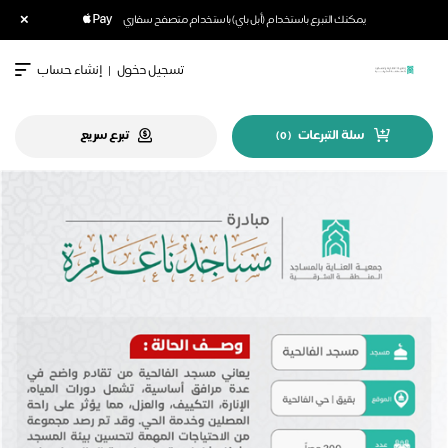
×
يمكنك التبرع باستخدام (أبل باي) باستخدام متصفح سفاري
تسجيل دخول
|
إنشاء حساب
سلة التبرعات
تبرع سريع
)
0
(