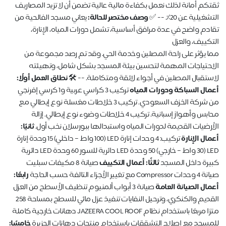
ثقتكم أمانة لذلك نعمل بكفاءة مالية عالية تضمن أن لا تزيد المصار
يعاني مسجد الفالحية من
وصف مختصر للحالة:
التشغيلية عن 20٪. -
تقادم واضح في عدة مرافق أساسية، تشمل دورات المياه، الإنار
التكييف، والع
مما يؤثر على راحة المصلين وخدمة الحي. وقد تم رصد مجموعة 
الاحتياجات المهمة لتحسين بيئة المسجد بشكل شامل، وتهيئ
أولًا:
نطاق العمل
لاستقبال المصلين في أجواء لائقة ومتكاملة. -- 
تركيب 3 كراسي عربية و1 كرسي إفرنجي
أعمال السباكة ودورات المي
من شركة الخزف السعودي. تركيب 3 خلاطات مغسلة نوع إيطالي مع
محابس وأهواز إسبانية. تركيب 4 خلاطات وضوء نوع إيطالي. إزالة
ثانيًا:
الأرضيات القديمة لدورات المياه واستبدالها ببورسلان نخب أو
تركيب: 4 وحدات إنارة LED (100 واط – داخلي) 15 وحدة إنارة
أعمال الإنا
LED (30 واط – خارجي) 50 وحدة LED دائرية للسور 60 وحدة LED دائرية
صيانة 8 مكيفات سبليت
ثالثًا: أعمال التكييف
كبيرة داخل المس
رابعًا:
صيانة 4 وحدات Compressor مع تغيير الأجزاء 
صيانة 3 أبواب ألمنيوم تنظيف الأسطح من العزل
أعمال الصيانة العا
القديم والكنكري، وترحيل النفايات تنفيذ عزل مائي للسطح بمساحة 258
مترًا مربعًا باستخدام نظام JAZEERA COOL ROOF دهانات خارجية كاملة
خامسًا:
للمسجد مع إصلاح التشققات باستخدام منتجات دهانات الجزي