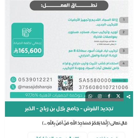
تجديد الفرش - جامع بلال بن رباح - الخبر
قال تعالى ( إِنَّمَا يَعْمُرُ مَسَاجِدَ اللَّهِ مَنْ آمَنَ بِاللَّهِ ... )