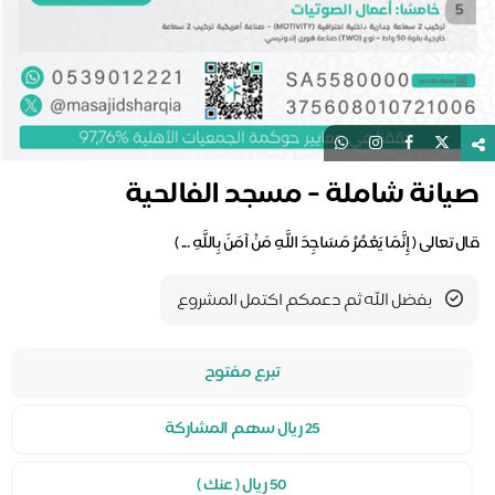
يانة شاملة - مسجد الفالحية
 تعالى ( إِنَّمَا يَعْمُرُ مَسَاجِدَ اللَّهِ مَنْ آمَنَ بِاللَّهِ ... )
بفضل الله ثم دعمكم اكتمل المشروع
تبرع مفتوح
25 ريال سهم المشاركة
50 ريال ( عنك )