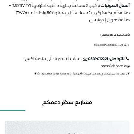
مال الصوتيات
تركيب 2 سماعة جدارية داخلية احترافية (MOTIVITY) –
صناعة أمريكية تركيب 2 سماعة خارجية بقوة 50 واط – نوع (TWO)
اعة هورن إندونيسي
ساب التبرع عبر مصرف الراجحي:
بان: SA5580000375608010721006
للتواصل: 0539012221
📩 حساب الجمعية على منصة اكس :
ا تفوّت هذا الخير.. كن سببًا في عمارة بيت من بيوت الله، وتذكر أن تبرعك صدقة جارية لك ولوالديك بإذن الله🌟
مشاريع تنتظر دعمكم