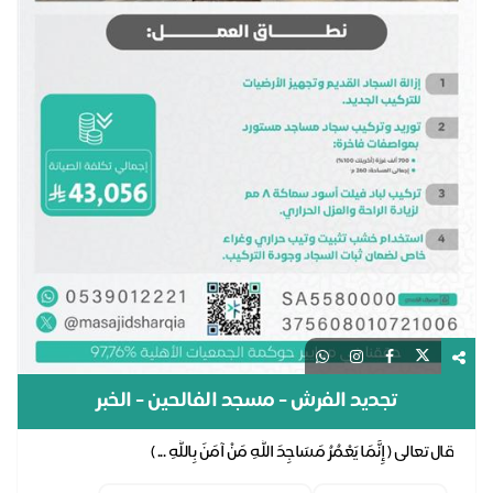
تجديد الفرش - مسجد الفالحين - الخبر
قال تعالى ( إِنَّمَا يَعْمُرُ مَسَاجِدَ اللَّهِ مَنْ آمَنَ بِاللَّهِ ... )