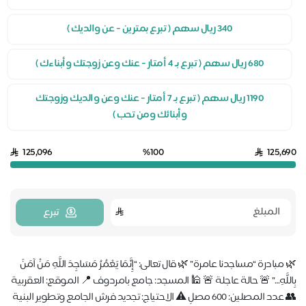
340 ريال سهم ( تبرع بمترين - عن والديك )
680 ريال سهم ( تبرع بـ 4 أمتار - عنك وعن زوجتك وأبناءك )
1190 ريال سهم ( تبرع بـ 7 أمتار - عنك وعن والديك وزوجتك
وأبنائك ومن تحب )
125,096
%100
125,6
تبرع
مبادرة “مساجدنا عامرة” 🌿 قال تعالى: “إِنَّمَا يَعْمُرُ مَسَاجِدَ اللَّهِ مَنْ آمَنَ
اللَّهِ…” 🚨 حالة عاجلة 🚨 🕌 المسجد: جامع بامردوف 📍 الموقع: العقربية
👥 عدد المصلين: 600 مصلٍ ⚠️ الاحتياج: تجديد فرش الجامع وتطوير البنية