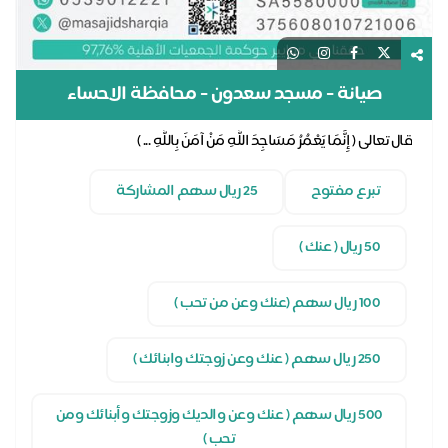
صيانة - مسجد سعدون - محافظة الاحساء
قال تعالى ( إِنَّمَا يَعْمُرُ مَسَاجِدَ اللَّهِ مَنْ آمَنَ بِاللَّهِ ... )
تبرع مفتوح
25 ريال سهم المشاركة
50 ريال ( عنك )
100 ريال سهم (عنك وعن من تحب )
250 ريال سهم ( عنك وعن زوجتك وابنائك )
500 ريال سهم ( عنك وعن والديك وزوجتك وأبنائك ومن
تحب )