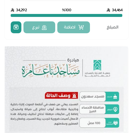
34,292
%100
34,464
اضافة
تبرع