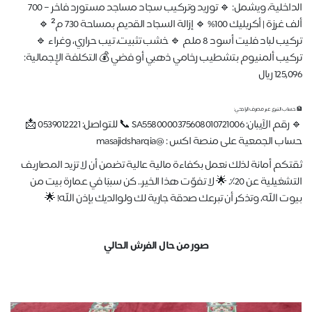
الداخلية، ويشمل: 🔹 توريد وتركيب سجاد مساجد مستورد فاخر – 700
ألف غرزة | أكريليك 100% 🔹 إزالة السجاد القديم بمساحة 730 م² 🔹
تركيب لباد فليت أسود 8 ملم 🔹 خشب تثبيت، تيب حراري، وغراء 🔹
كيب ألمنيوم بتشطيب رخامي ذهبي أو فضي 💰 التكلفة الإجمالية:
125 ريال
ساب التبرع عبر مصرف الراجحي:
🔹 رقم الآيبان: SA5580000375608010721006 📞 للتواصل: 0539012221 📩
ب الجمعية على منصة اكس : @masajidsharqia
تكم أمانة لذلك نعمل بكفاءة مالية عالية تضمن أن لا تزيد المصاريف
التشغيلية عن 20٪. 🌟 لا تفوّت هذا الخير.. كن سببًا في عمارة بيت من
وت الله، وتذكر أن تبرعك صدقة جارية لك ولوالديك بإذن الله! 🌟
صور من حال الفرش الحالي