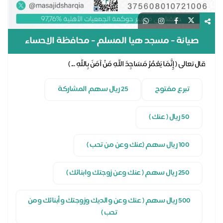
صيانة - مسجد هيا المسلم - محافظة الاحساء
قال تعالى ( إِنَّمَا يَعْمُرُ مَسَاجِدَ اللَّهِ مَنْ آمَنَ بِاللَّهِ ... )
تبرع مفتوح
25 ريال سهم المشاركة
50 ريال ( عنك )
100 ريال سهم (عنك وعن من تحب )
250 ريال سهم ( عنك وعن زوجتك وابنائك )
500 ريال سهم ( عنك وعن والديك وزوجتك وأبنائك ومن
تحب )