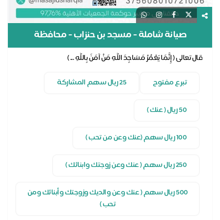
صيانة شاملة - مسجد بن حنزاب - محافظة
الاحساء
قال تعالى ( إِنَّمَا يَعْمُرُ مَسَاجِدَ اللَّهِ مَنْ آمَنَ بِاللَّهِ ... )
تبرع مفتوح
25 ريال سهم المشاركة
50 ريال ( عنك )
100 ريال سهم (عنك وعن من تحب )
250 ريال سهم ( عنك وعن زوجتك وابنائك )
500 ريال سهم ( عنك وعن والديك وزوجتك وأبنائك ومن
تحب )