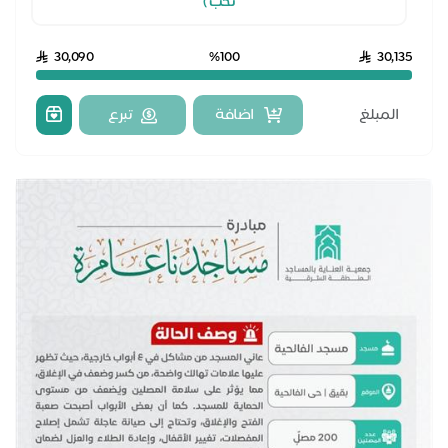
تحب )
30,090
%100
30,135
اضافة
تبرع