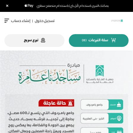
×
يمكنك التبرع باستخدام (أبل باي) باستخدام متصفح سفاري
تسجيل دخول
|
إنشاء حساب
سلة التبرعات
تبرع سريع
)
0
(