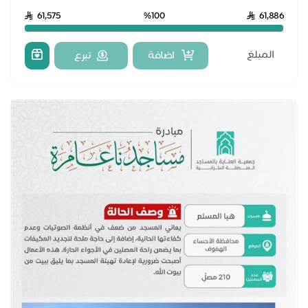
61,575
%100
61,886
اضافة
تبرع