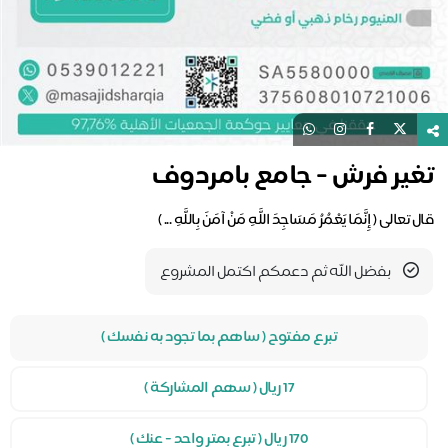
غير فرش - جامع بامردوف
 تعالى ( إِنَّمَا يَعْمُرُ مَسَاجِدَ اللَّهِ مَنْ آمَنَ بِاللَّهِ ... )
بفضل الله ثم دعمكم اكتمل المشروع
تبرع مفتوح ( ساهم بما تجود به نفسك )
17 ريال ( سهم المشاركة )
170 ريال ( تبرع بمتر واحد - عنك )