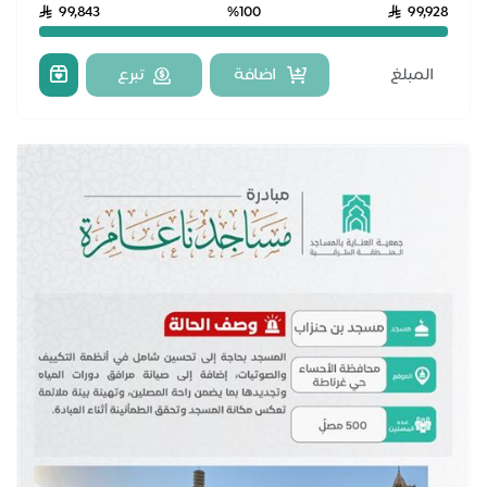
99,843
%100
99,928
اضافة
تبرع