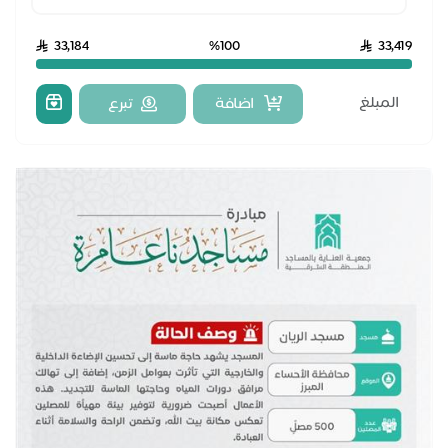
33,184
%100
33,419
اضافة
تبرع