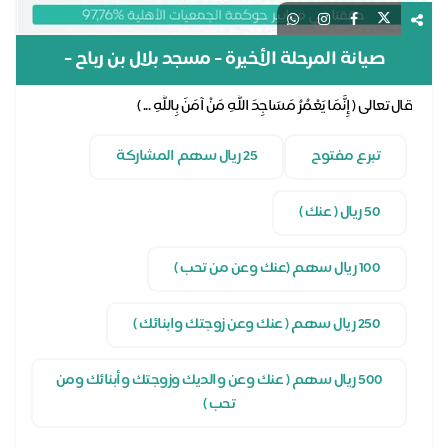
صيانة المرحلة الأخيرة - مسجد بلال بن رباح -
محافظة الاحساء
قال تعالى ( إِنَّمَا يَعْمُرُ مَسَاجِدَ اللَّهِ مَنْ آمَنَ بِاللَّهِ ... )
تبرع مفتوح
25 ريال سهم المشاركة
50 ريال ( عنك )
100 ريال سهم (عنك وعن من تحب )
250 ريال سهم ( عنك وعن زوجتك وابنائك )
500 ريال سهم ( عنك وعن والديك وزوجتك وأبنائك ومن
تحب )