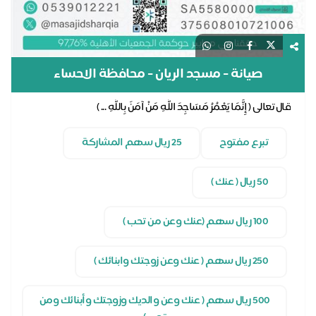
صيانة - مسجد الريان - محافظة الاحساء
قال تعالى ( إِنَّمَا يَعْمُرُ مَسَاجِدَ اللَّهِ مَنْ آمَنَ بِاللَّهِ ... )
تبرع مفتوح
25 ريال سهم المشاركة
50 ريال ( عنك )
100 ريال سهم (عنك وعن من تحب )
250 ريال سهم ( عنك وعن زوجتك وابنائك )
500 ريال سهم ( عنك وعن والديك وزوجتك وأبنائك ومن