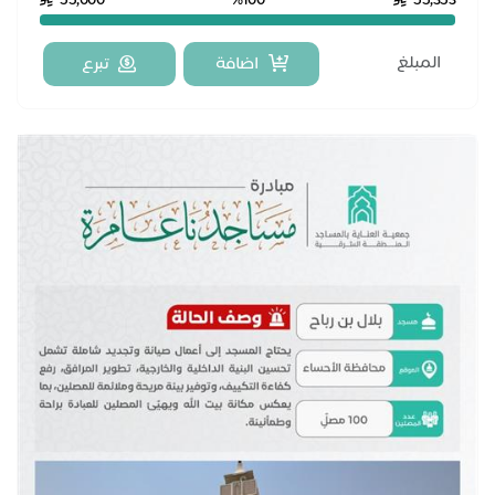
55,000
%100
55,353
اضافة
تبرع