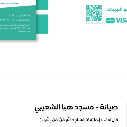
صيانة - مسجد هيا الشعيبي
قال تعالى ( إِنَّمَا يَعْمُرُ مَسَاجِدَ اللَّهِ مَنْ آمَنَ بِاللَّهِ ... )