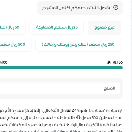
بفضل الله ثم دعمكم اكتمل المشروع
تبرع مفتوح
25 ريال سهم المشاركة
50 ريال ( عنك )
250 ريال سهم ( عنك وعن زوجتك وابنائك )
500 ريال سهم ( عنك وعن والديك وزوجتك وأبنائك ومن تحب )
%100
78,156
🌿 مبادرة “مساجدنا عامرة” 🌿 📖 قال الله تعالى: “إِنَّمَا يَعْمُرُ مَسَاجِدَ اللَّ
عدد المصلين: 500 مصلٍّ 🔴 حالة عاجلة – المسجد بحاجة إلى دع
صيانة أنظمة التكييف والإنارة: 🔸 تنظيف وصيانة جميع المكيفات لضمان كف