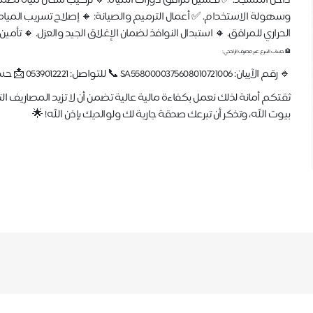
داخل المسجد. ✅ تحسين مرافق دورات المياه: 🔸 تركيب سخان مياه لضمان 
وسهولة الاستخدام. ✅ أعمال الترميم والصيانة: 🔸 إصلاح تسريب المياه 
الحراري للمرافق. 🔸 استبدال النوافذ لضمان الإغلاق الجيد والعزل. 🔸 تأمين مستل
🏦 حساب التبرع عبر مصرف الراجحي:
🔹 رقم الآيبان: SA5580000375608010721006 📞 للتواصل: 0539012221 📩 حساب الجمعية على منصة اكس : @masajidsharqia
بيوت الله، وتذكر أن تبرعك صدقة جارية لك ولوالديك بإذن الله! 🌟