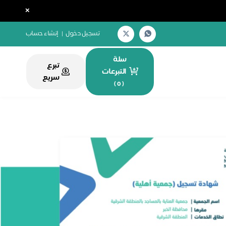
×
تسجيل دخول
|
إنشاء حساب
سلة
تبرع
التبرعات
سريع
)
0
(