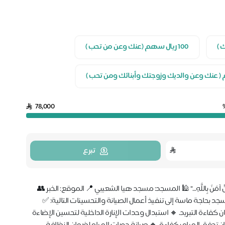
100 ريال سهم (عنك وعن من تحب )
78,000
تبرع
هِ مَنْ آمَنَ بِاللَّهِ…” 🕌 المسجد: مسجد هيا الشعيبي 📍 الموقع: الخبر 👥
مكم المسجد بحاجة ماسة إلى تنفيذ أعمال الصيانة والتحسينات التالية: ✅
اءة التبريد. 🔸 استبدال وحدات الإنارة الداخلية لتحسين الإضاءة