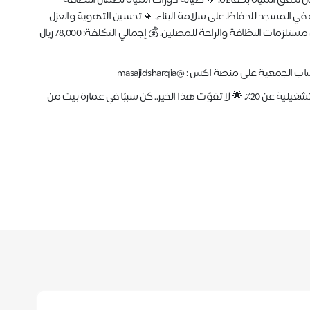
تدفق المياه بكفاءة. 🔸 صيانة دورات المياه لضمان النظافة
في المسجد للحفاظ على سلامة البناء. 🔸 تحسين التهوية والعزل
زمات النظافة والراحة للمصلين. 💰 إجمالي التكلفة: 78,000 ريال
ثقتكم أمانة لذلك نعمل بكفاءة مالية عالية تضمن أن لا تزيد المصاريف التشغيلية عن 20٪. 🌟 لا تفوّت هذا الخير.. كن سببًا في عمارة بيت من