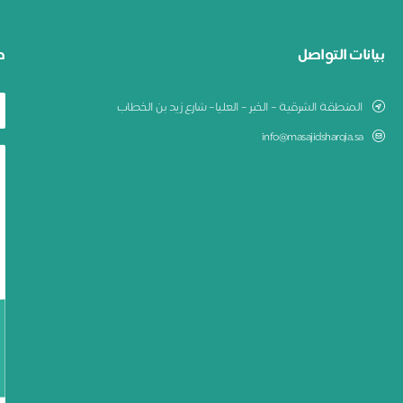
بيانات التواصل
ط
المنطقة الشرقية – الخبر – العليا– شارع زيد بن الخطاب
info@masajidsharqia.sa