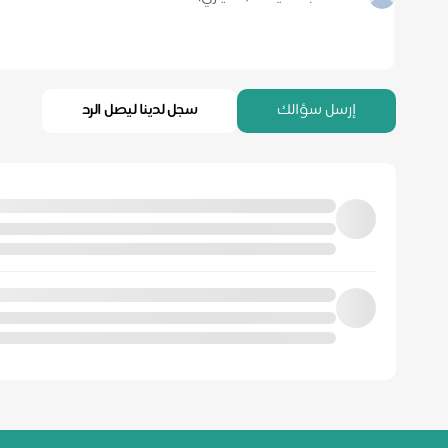
إرسل سؤالك
سجل لدينا ليصل الرد