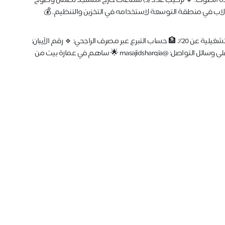
الأنظمة الصوتية: 🔸 تركيب عدد (7) سماعات داخل المسجد لتحسين جودة الصوت. 🔸 تركيب عدد (3) سماعات خارج المسجد لضمان وضوح
 الساحات الخارجية. ✅ التجهيزات الإضافية: استبدال عدد (1) دولاب في منطقة التوسعة لاستخدامه في التخزين والتنظيم. 💰
ثقتكم أمانة لذلك نعمل بكفاءة مالية عالية تضمن أن لا تزيد المصاريف التشغيلية عن 20٪. 🏦 حساب التبرع عبر مصرف الراجحي: 🔹 رقم الآيبان:
SA5580000375608010721006 📞 للتواصل: 0539012221 📩 حساب الجمعية على وسائل التواصل: @masajidsharqia 🌟 ساهم في عمارة بيت من