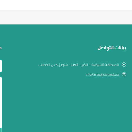
بيانات التواصل
ط
المنطقة الشرقية – الخبر – العليا– شارع زيد بن الخطاب
info@masajidsharqia.sa