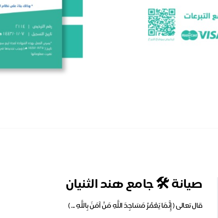
صيانة 🛠 جامع هند الثنيان
قال تعالى ( إِنَّمَا يَعْمُرُ مَسَاجِدَ اللَّهِ مَنْ آمَنَ بِاللَّهِ ... )