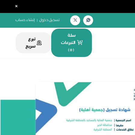
×
تسجيل دخول
|
إنشاء حساب
سلة
تبرع
التبرعات
سريع
)
0
(