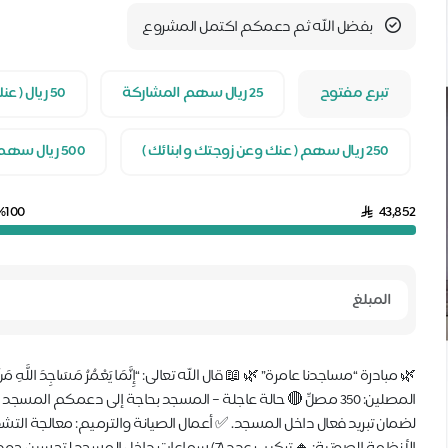
بفضل الله ثم دعمكم اكتمل المشروع
تبرع مفتوح
25 ريال سهم المشاركة
50 ريال ( عنك )
250 ريال سهم ( عنك وعن زوجتك وابنائك )
500 ريال سهم ( عنك وعن والديك وزوجتك وأبنائك ومن تحب )
%100
43,852
🌿 مبادرة “مساجدنا عامرة” 🌿 📖 قال الله تعالى: “إِنَّمَا يَعْمُرُ مَسَاجِدَ اللَّه
لضمان تبريد فعال داخل المسجد. ✅ أعمال الصيانة والترميم: معالجة ا