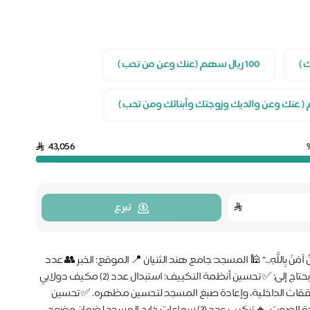
100 ريال سهم (عنك وعن من تحب )
43,056
تبرع
ِ مَنْ آمَنَ بِاللَّهِ…” 🕌 المسجد: جامع هند الثنيان 📍 الموقع: الخبر 👥 عدد
المصلين: 350 مصلٍّ 🔴 حالة عاجلة – المسجد بحاجة إلى دعمكم المسجد يحتاج إلى: ✅ تحسين أنظمة التكييف: استبدال عدد (2) مكيف دولابي
لتشققات الداخلية، وإعادة صبغ المسجد لتحسين مظهره. ✅ تحسين